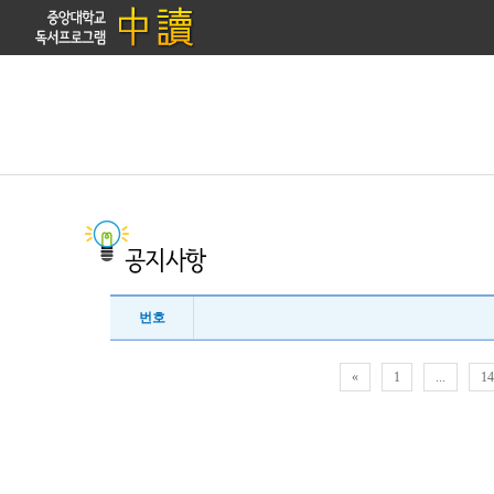
번호
«
1
...
14